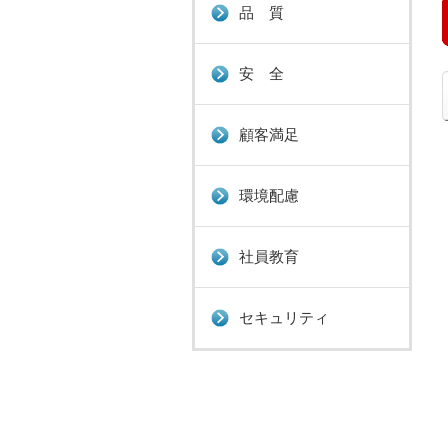
品 質
安 全
顧客満足
環境配慮
社員教育
セキュリティ