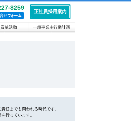
227-8259
正社員採用案内
会貢献活動
一般事業主行動計画
▼
▼
主責任までも問われる時代です。
動を行っています。