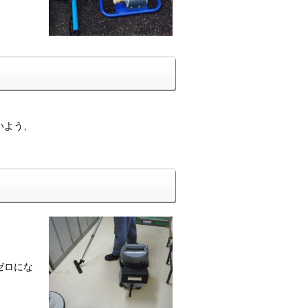
いよう、
。
ゼロにな