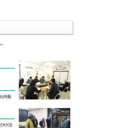
ん。
社内報
でKY活